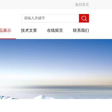
返回首页
品展示
技术文章
在线留言
联系我们