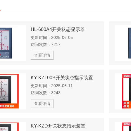
HL-600A4开关状态显示器
更新时间：
2025-06-05
访问次数：
7217
查看详情
KY-KZ100B开关状态指示装置
更新时间：
2025-06-11
访问次数：
3243
查看详情
KY-KZD开关状态指示装置