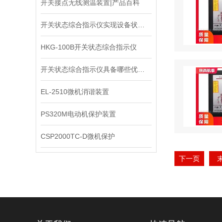
开关接点无线测温装置|产品百科
开关状态综合指示仪实现设备状态一目了然的利器
HKG-100B开关状态综合指示仪
开关状态综合指示仪具备哪些优势特点呢
EL-2510微机消谐装置
PS320M电动机保护装置
CSP2000TC-D微机保护
下一页