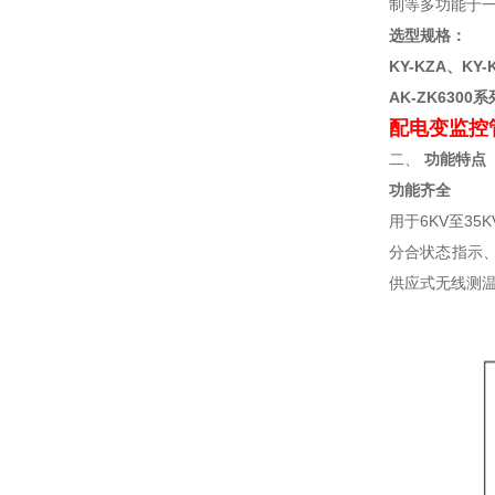
制等多功能于一
选型规格：
KY-KZA、KY-
AK-ZK630
配电变监控
二、
功能特点
功能齐全
用于6KV至3
分合状态指示
供应式无线测温