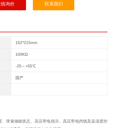
在线询价
联系我们
152*215mm
100KΩ
-25～+55℃
国产
置、弹簧储能状态、高压带电指示、高压带电闭锁及温湿度控