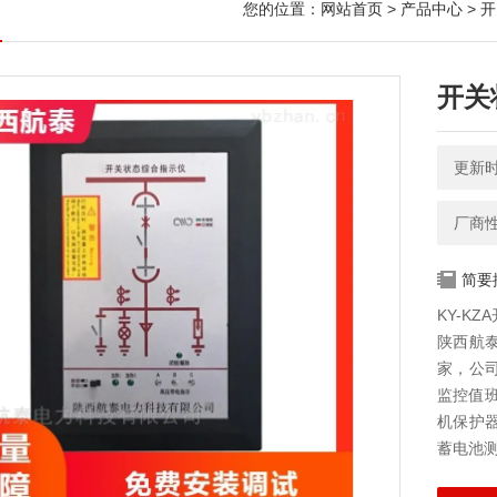
您的位置：
网站首页
>
产品中心
>
开
开关
更新时间
厂商
简要
KY-K
陕西航
家，公
监控值
机保护
蓄电池