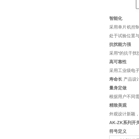
智能化
采用单片机控
处于试验位置与
抗
扰能
力强
采用*的抗干扰
高可靠性
采用工业级电
寿命长
产品设计
量身定做
根据用户不同
精致美观
外观设计新颖
AK-ZK系列
符号定义