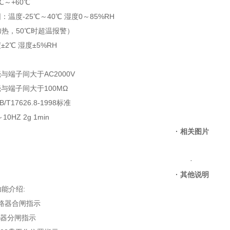
℃～+60℃
温度-25℃～40℃ 湿度0～85%RH
加热，50℃时超温报警）
2℃ 湿度±5%RH
与端子间大于AC2000V
与端子间大于100MΩ
T17626.8-1998标准
0HZ 2g 1min
·
相关图片
·
·
其他说明
能介绍:
断路器合闸指示
路器分闸指示