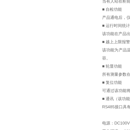
当有人站在柜
■ 自检功能
产品通电后，
■ 运行时间统
该功能在产品
■ 越上上限报
该功能为产品
容。
■ 轮显功能
所有测量参数
■ 复位功能
可通过该功能
■ 通讯（该功
RS485接口具
电源：DC100V～