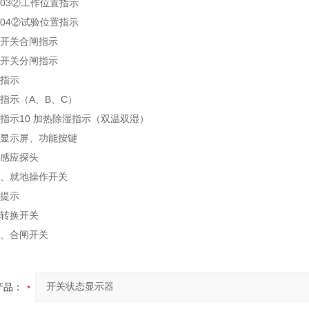
、03②工作位置指示
、04②试验位置指示
地开关合闸指示
地开关分闸指示
能指示
电指示（A、B、C）
锁指示10 加热除湿指示（双温双湿）
液晶显示屏、功能按键
体感应探头
远方、就地操作开关
音提示
能转换开关
闸、合闸开关
产品：