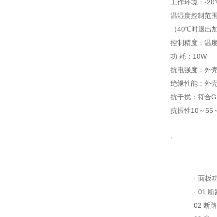
工作环境：-20
温湿度控制范围：
（40℃时退出
控制精度：温度±
功 耗：10W
抗电强度：外壳
绝缘性能：外壳
抗干扰：符合GB/
抗振性10～55～1
·
·
面板功
·
01 
02 断