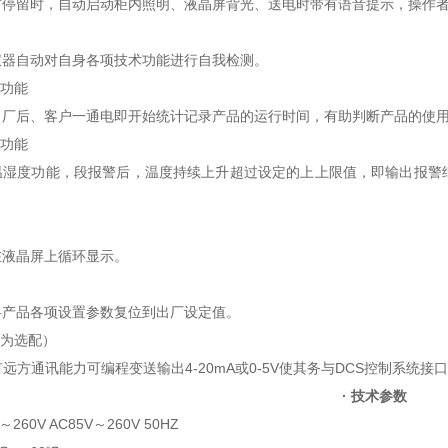
前停留时，自动启动柜内照明、液晶屏背光、送电时带有语音提示，操作
仪器自动对自身各项技术功能进行自我检测。
计功能
出厂后、客户一通电即开始统计记录产品的运行时间，有助判断产品的使
警功能
温湿度功能，段报警后，温度持续上升超过设定的上上限值，即输出报警
在液晶屏上循环显示。
将产品各项设置参数复位到出厂设定值。
能为选配）
有远方通讯能力可编程变送输出4-20mA或0-5V使其务与DCS控制系统接
·
技术参数
260V AC85V～260V 50HZ