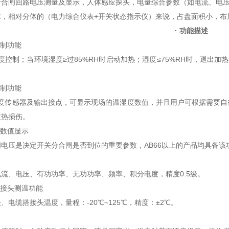
合闸回路电压测量及显示，人体感应探头，电量综合参数（如电流、电压、
体，相对分体的（电力综合仪表+开关状态指示仪）来说，占盘面积小，布
·
功能描述
控制功能
湿度控制；当环境湿度≥过85%RH时启动加热；湿度≤75%RH时，退出
控制功能
湿度传感器及输出接点，可显示现场的温湿度数值，并且用户可根据需要自
过热损伤。
压数值显示
电压是决定开关分合闸是否到位的重要参数，AB66以上的产品均具备该
流、电压、有功功率、无功功率、频率、积分电度，精度0.5级。
搭接头测温功能
、电缆搭接头温度，量程：-20℃~125℃，精度：±2℃。