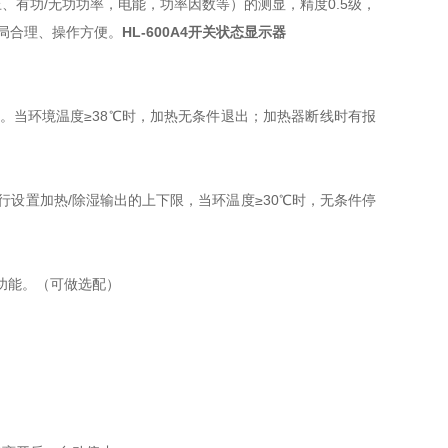
有功/无功功率，电能，功率因数等）的测显，精度0.5级，
局合理、操作方便。
HL-600A4开关状态显示器
加热。当环境温度≥38℃时，加热无条件退出；加热器断线时有报
行设置加热/除湿输出的上下限，当环温度≥30℃时，无条件停
功能。（可做选配）