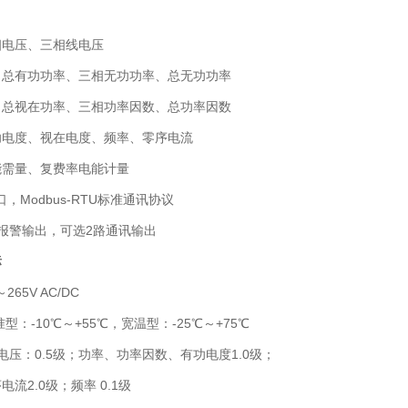
相电压、三相线电压
、总有功功率、三相无功功率、总无功功率
、总视在功率、三相功率因数、总功率因数
功电度、视在电度、频率、零序电流
能需量、复费率电能计量
口，Modbus-RTU标准通讯协议
报警输出，可选2路通讯输出
标
265V AC/DC
型：-10℃～+55℃，宽温型：-25℃～+75℃
、电压：0.5级；功率、功率因数、有功电度1.0级；
流2.0级；频率 0.1级