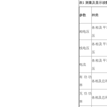
表
1
测量及显示读
参数
种类
各相及平
相电压
压
各相及平
线电压
压
各相及平
电流
压
有功功
各相及总
率
无功功
各相及总
率