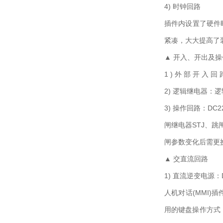
4) 时钟回路
插件内设置了硬件
紧凑，大大提高了
▲ 开入、开出及
1 ) 外 部 开 入
2) 逻辑继电器
3) 操作回路：D
闸继电器STJ、跳
闸参数变化后需更
▲ 交直流回路
1) 直流逆变电源
人机对话(MMI
用的键盘操作方式