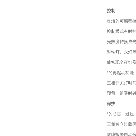
控制
灵活的可编程
控制模式有时
光照度转换成
对钠灯、汞灯
能实现全夜灯
*的再起动功
三相开关灯时
预留一组受时
保护
*的防雷、过压
三相独立过载
故障报警自动