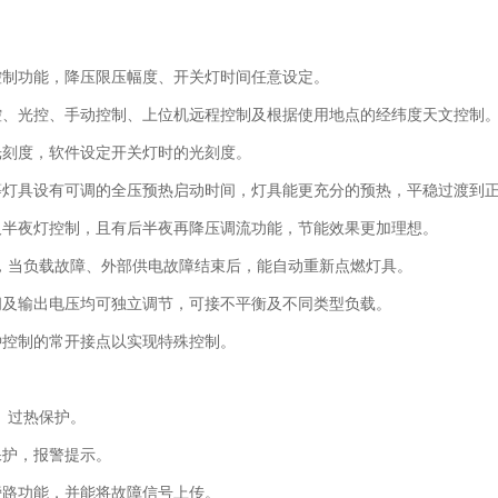
控制功能，降压限压幅度、开关灯时间任意设定。
控、光控、手动控制、上位机远程控制及根据使用地点的经纬度天文控制
光刻度，软件设定开关灯时的光刻度。
等灯具设有可调的全压预热启动时间，灯具能更充分的预热，平稳过渡到
及半夜灯控制，且有后半夜再降压调流功能，节能效果更加理想。
能，当负载故障、外部供电故障结束后，能自动重新点燃灯具。
间及输出电压均可独立调节，可接不平衡及不同类型负载。
钟控制的常开接点以实现特殊控制。
、过热保护。
保护，报警提示。
旁路功能，并能将故障信号上传。