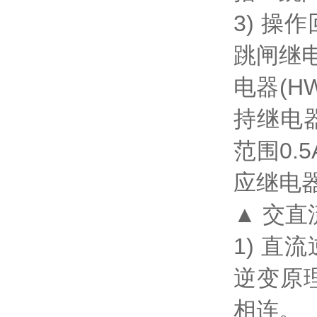
3) 操
跳闸继
电器(H
持继电
范围0
应继电
▲ 交直
1) 直
逆变原
相连。