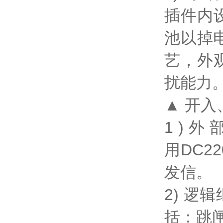
插件内
池以掉
艺，外
扰能力
▲ 开
1 ) 外
用DC
发信。
2) 
括：跳