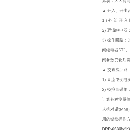
紧凑，大大提
▲ 开入、开出
1 ) 外 部 开
2) 逻辑继电
3) 操作回路
闸继电器STJ
闸参数变化后
▲ 交直流回路
1) 直流逆变
2) 模拟量采
计算各种测量值。
人机对话(MM
用的键盘操作
DRP-663微