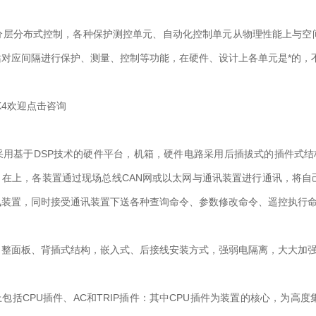
采用分层分布式控制，各种保护测控单元、自动化控制单元从物理性能上与
站对应间隔进行保护、测量、控制等功能，在硬件、设计上各单元是*的，
装置采用基于DSP技术的硬件平台，机箱，硬件电路采用后插拔式的插件式
。在上，各装置通过现场总线CAN网或以太网与通讯装置进行通讯，将自
讯装置，同时接受通讯装置下送各种查询命令、参数修改命令、遥控执行
，整面板、背插式结构，嵌入式、后接线安装方式，强弱电隔离，大大加
括CPU插件、AC和TRIP插件：其中CPU插件为装置的核心，为高度集成的