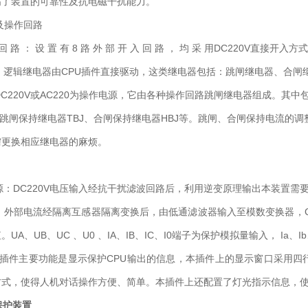
高了装置的可靠性及抗电磁干扰能力。
及操作回路
 入 回 路 ： 设 置 有 8 路 外 部 开 入 回 路 ， 均 采 用DC220
器：逻辑继电器由CPU插件直接驱动，这类继电器包括：跳闸继电器、合闸
：DC220V或AC220为操作电源，它由各种操作回路跳闸继电器组成。其中
、跳闸保持继电器TBJ、合闸保持继电器HBJ等。跳闸、合闸保持电流的调
需更换相应继电器的麻烦。
电源：DC220V电压输入经抗干扰滤波回路后，利用逆变原理输出本装置
集：外部电流经隔离互感器隔离变换后，由低通滤波器输入至模数变换器，
UA、UB、UC 、U0 、IA、IB、IC、I0端子为保护模拟量输入， Ia、
I)插件主要功能是显示保护CPU输出的信息，本插件上的显示窗口采用
方式，使得人机对话操作方便、简单。本插件上还配置了灯光指示信息，
机保护装置