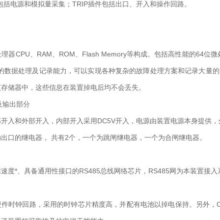
包括电源和模拟量采集；TRIP插件包括出口、开入和操作回路。
理器CPU、RAM、ROM、Flash Memory等构成。包括高性能的64位微处
*的数据处理及记录能力，可以实现各种复杂的故障处理方案和记录大量的
该存储器中，这些信息在装置掉电后均不会丢失。
入及输出部分
开入和外部开入，内部开入采用DC5V开入，电源由装置电源本身提供，外
出口的继电器， 共有2个，一个为跳闸继电器，一个为合闸继电器。
速度*、具备通用性接口的RS485总线网络芯片，RS485网为本装置接
硬件时钟回路，采用的时钟芯片精度高，并配有电池以掉电保持。另外，C