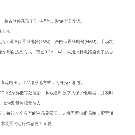
V直接开入方式，装置软件采取了防抖措施，避免了误发信。
继电器。
包括了跳闸位置继电器(TWJ)、合闸位置继电器(HWJ)、手动跳
整采用自适应方式，范围0.5A～4A，采用此种电路避免了跳合
需要直流电压，且采用浮地方式，同外壳不相连。
CPU经采样数字处理后，构成各种数字式保护继电器，并实时
Ib、Ic为测量模拟量输入。
四行，每行八个汉字的液晶显示器，人机界面清晰易懂，配置通
使本装置的运行信息更为直观。