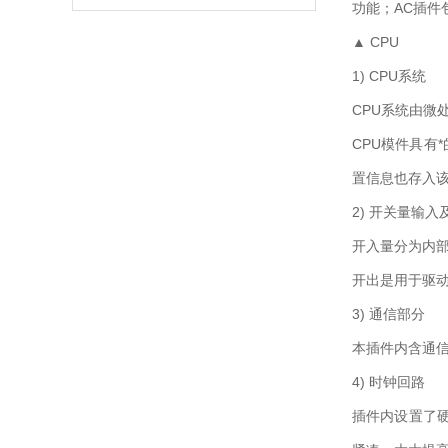
功能；AC插件
▲ CPU
1) CPU系统
CPU系统由微处
CPU模件具有
置信息也存入
2) 开关量输
开入量分为内部
开出是用于驱动
3) 通信部分
本插件内含通信
4) 时钟回路
插件内设置了