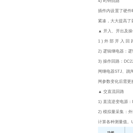
4) 时钟回路
插件内设置了硬件
紧凑，大大提高了
▲ 开入、开出及
1 ) 外 部 开 入
2) 逻辑继电器
3) 操作回路：D
闸继电器STJ、跳
闸参数变化后需更
▲ 交直流回路
1) 直流逆变电源
2) 模拟量采集
计算各种测量值。UA