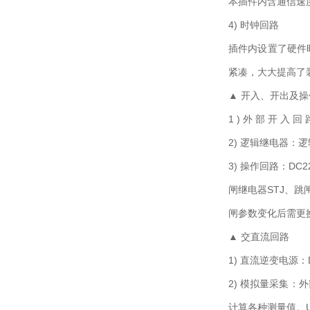
本插件内含通信速度
4) 时钟回路
插件内设置了硬件
紧凑，大大提高了
▲ 开入、开出及
1 ) 外 部 开 入
2) 逻辑继电器
3) 操作回路：D
闸继电器STJ、跳
闸参数变化后需更
▲ 交直流回路
1) 直流逆变电源
2) 模拟量采集
计算各种测量值。UA