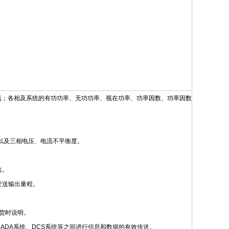
流；各相及系统的有功功率、无功功率、视在功率、功率因数、功率因数
）以及三相电压、电流不平衡度。
出。
变送输出量程。
货时说明。
、SCADA系统、DCS系统等之间进行信息和数据的有效传送。