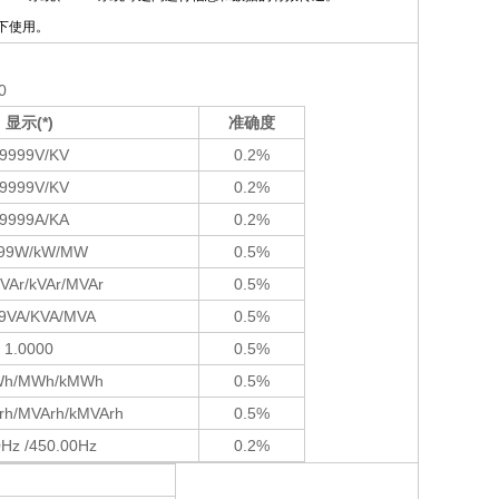
下使用。
0
显示
(*)
准确度
9999V/KV
0.2%
9999V/KV
0.2%
9999A/KA
0.2%
99W/kW/MW
0.5%
VAr/kVAr/MVAr
0.5%
9VA/KVA/MVA
0.5%
1.0000
0.5%
Wh/MWh/kMWh
0.5%
Arh/MVArh/kMVArh
0.5%
0Hz /450.00Hz
0.2%