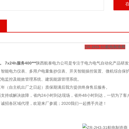
ZR-2H3-31航电制造商
。 7x24h服务400***
陕西航泰电力公司
是专注于电力电气自动化产品研发
：智能电力仪表、多用户电量集抄仪表、开关智能操控装置、微机综合保
配电监控及能效管理系统、建筑能源管理系统。
三年（自主机出厂之日起）质保期满后我方提供终身售后服务。
支持或解决故障，省内24小时到达现场，省外48小时到达，一切为了客
诚招各区域代理，欢迎来厂参观；2020我们一起携手共进！