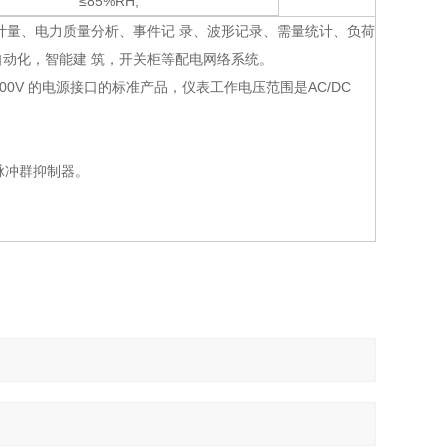
≤85%RH,
计量、电力质量分析、事件记 录、波形记录、需量统计、负荷
动化，智能建 筑，开关柜等配电网络系统。
200V 的电源接口的标准产品，仪表工作电压范围是AC/DC
脉冲群抑制器。