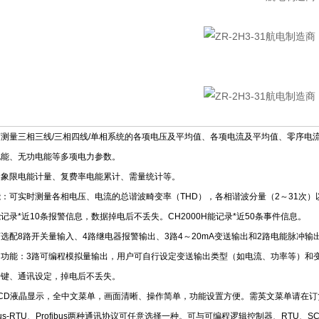
测量三相三线/三相四线/单相系统的各项电压及平均值、各项电流及平均值、零序电
电能、无功电能等多项电力参数。
四象限电能计量、复费率电能累计、需量统计等。
：可实时测量各相电压、电流的总谐波畸变率（THD），各相谐波分量（2～31次
记录*近10条报警信息，数据掉电后不丢失。CH2000H能记录*近50条事件信息。
选配8路开关量输入、4路继电器报警输出、3路4～20mA变送输出和2路电能脉冲输
出功能：3路可编程模拟量输出，用户可自行设定变送输出类型（如电流、功率等）和
按键、通讯设定，掉电后不丢失。
CD液晶显示，全中文菜单，画面清晰、操作简单，功能设置方便。需英文菜单请在订
us-RTU、Profibus两种通讯协议可任意选择一种。可与可编程逻辑控制器、RTU