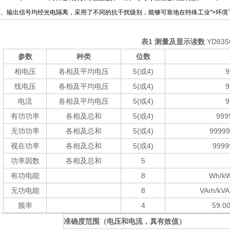
入、输出信号均经光电隔离，采用了不同的抗干扰级别，能够可靠地在特殊工业
">环境
表
1
测量及显示读数
YD835
参数
种类
位数
相电压
各相及平均电压
5(或
4)
9
线电压
各相及平均电压
5(或
4)
9
电流
各相及平均电压
5(或
4)
9
有功功率
各相及总和
5(或
4)
999
无功功率
各相及总和
5(或
4)
99999
视在功率
各相及总和
5(或
4)
9999
功率因数
各相及总和
5
有功电能
8
Wh/k
无功电能
8
VArh/kV
频率
4
59.0
准确度范围（电压和电流，真有效值）