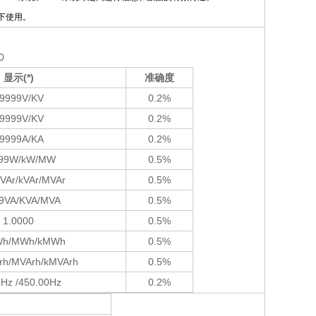
下使用。
0
显示
(*)
准确度
9999V/KV
0.2%
9999V/KV
0.2%
9999A/KA
0.2%
99W/kW/MW
0.5%
VAr/kVAr/MVAr
0.5%
9VA/KVA/MVA
0.5%
1.0000
0.5%
Wh/MWh/kMWh
0.5%
Arh/MVArh/kMVArh
0.5%
0Hz /450.00Hz
0.2%