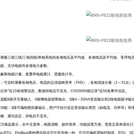
测量三相三线/三相四线/单相系统的各项电压及平均值、各项电流及平均值、零序电
电能、无功电能等多项电力参数。
四象限电能计量、复费率电能累计、需量统计等。
：可实时测量各相电压、电流的总谐波畸变率（THD），各相谐波分量（2～31次
记录*近10条报警信息，数据掉电后不丢失。CH2000H能记录*近50条事件信息。
选配8路开关量输入、4路继电器报警输出、3路4～20mA变送输出和2路电能脉冲输
出功能：3路可编程模拟量输出，用户可自行设定变送输出类型（如电流、功率等）和
按键、通讯设定，掉电后不丢失。
CD液晶显示，全中文菜单，画面清晰、操作简单，功能设置方便。需英文菜单请在订
us-RTU、Profibus两种通讯协议可任意选择一种。可与可编程逻辑控制器、RTU