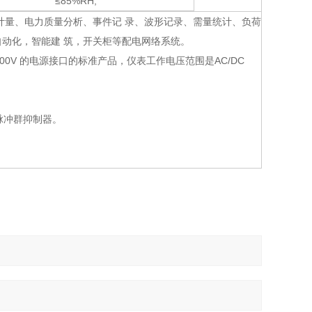
≤85%RH,
计量、电力质量分析、事件记 录、波形记录、需量统计、负荷
动化，智能建 筑，开关柜等配电网络系统。
200V 的电源接口的标准产品，仪表工作电压范围是AC/DC
脉冲群抑制器。