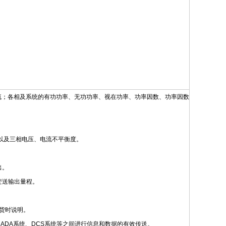
流；各相及系统的有功功率、无功功率、视在功率、功率因数、功率因数
）以及三相电压、电流不平衡度。
出。
变送输出量程。
货时说明。
、SCADA系统、DCS系统等之间进行信息和数据的有效传送。