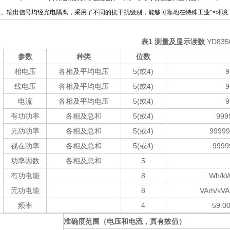
入、输出信号均经光电隔离，采用了不同的抗干扰级别，能够可靠地在特殊工业
">环境
表
1
测量及显示读数
YD835
参数
种类
位数
相电压
各相及平均电压
5(或
4)
9
线电压
各相及平均电压
5(或
4)
9
电流
各相及平均电压
5(或
4)
9
有功功率
各相及总和
5(或
4)
999
无功功率
各相及总和
5(或
4)
99999
视在功率
各相及总和
5(或
4)
9999
功率因数
各相及总和
5
有功电能
8
Wh/k
无功电能
8
VArh/kV
频率
4
59.0
准确度范围（电压和电流，真有效值）