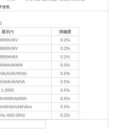
下使用。
0
显示
(*)
准确度
9999V/KV
0.2%
9999V/KV
0.2%
9999A/KA
0.2%
99W/kW/MW
0.5%
VAr/kVAr/MVAr
0.5%
9VA/KVA/MVA
0.5%
1.0000
0.5%
Wh/MWh/kMWh
0.5%
Arh/MVArh/kMVArh
0.5%
0Hz /450.00Hz
0.2%