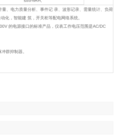
≤85%RH,
计量、电力质量分析、事件记 录、波形记录、需量统计、负荷
动化，智能建 筑，开关柜等配电网络系统。
200V 的电源接口的标准产品，仪表工作电压范围是AC/DC
脉冲群抑制器。