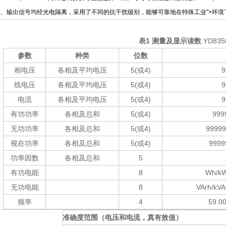
入、输出信号均经光电隔离，采用了不同的抗干扰级别，能够可靠地在特殊工业
">环境
表
1
测量及显示读数
YD835
参数
种类
位数
相电压
各相及平均电压
5(或
4)
9
线电压
各相及平均电压
5(或
4)
9
电流
各相及平均电压
5(或
4)
9
有功功率
各相及总和
5(或
4)
999
无功功率
各相及总和
5(或
4)
99999
视在功率
各相及总和
5(或
4)
9999
功率因数
各相及总和
5
有功电能
8
Wh/k
无功电能
8
VArh/kV
频率
4
59.0
准确度范围（电压和电流，真有效值）