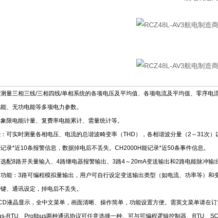
测量三相三线/三相四线/单相系统的各项电压及平均值、各项电流及平均值、零序电
电能、无功电能等多项电力参数。
四象限电能计量、复费率电能累计、需量统计等。
：可实时测量各相电压、电流的总谐波畸变率（THD），各相谐波分量（2～31次
记录*近10条报警信息，数据掉电后不丢失。CH2000H能记录*近50条事件信息。
选配8路开关量输入、4路继电器报警输出、3路4～20mA变送输出和2路电能脉冲输
出功能：3路可编程模拟量输出，用户可自行设定变送输出类型（如电流、功率等）和
按键、通讯设定，掉电后不丢失。
CD液晶显示，全中文菜单，画面清晰、操作简单，功能设置方便。需英文菜单请在订
us-RTU、Profibus两种通讯协议可任意选择一种。可与可编程逻辑控制器、RTU