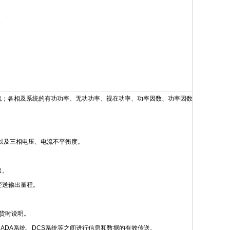
流；各相及系统的有功功率、无功功率、视在功率、功率因数、功率因数
）以及三相电压、电流不平衡度。
出。
变送输出量程。
货时说明。
、SCADA系统、DCS系统等之间进行信息和数据的有效传送。