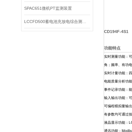
SPAC651微机PT监测装置
LCCFD500蓄电池充放电综合测试仪
CD194F-4S1
功能特点
实时测量功能：可
角；频率、有功
实时计量功能：
电能质量分析功能
事件记录功能：能
输入输出功能：可
可编程模拟量输
有参数均可通过
液晶显示功能：L
通讯功能：Modb