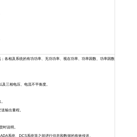
流；各相及系统的有功功率、无功功率、视在功率、功率因数、功率因数
）以及三相电压、电流不平衡度。
出。
变送输出量程。
货时说明。
、SCADA系统、DCS系统等之间进行信息和数据的有效传送。