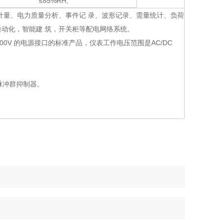
≤85%RH,
计量、电力质量分析、事件记 录、波形记录、需量统计、负荷
动化，智能建 筑，开关柜等配电网络系统。
200V 的电源接口的标准产品，仪表工作电压范围是AC/DC
脉冲群抑制器。