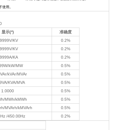
下使用。
0
显示
(*)
准确度
9999V/KV
0.2%
9999V/KV
0.2%
9999A/KA
0.2%
99W/kW/MW
0.5%
VAr/kVAr/MVAr
0.5%
9VA/KVA/MVA
0.5%
1.0000
0.5%
Wh/MWh/kMWh
0.5%
Arh/MVArh/kMVArh
0.5%
0Hz /450.00Hz
0.2%