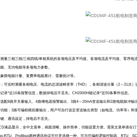
测量三相三线/三相四线/单相系统的各项电压及平均值、各项电流及平均值、零序电
电能、无功电能等多项电力参数。
四象限电能计量、复费率电能累计、需量统计等。
：可实时测量各相电压、电流的总谐波畸变率（THD），各相谐波分量（2～31次
记录*近10条报警信息，数据掉电后不丢失。CH2000H能记录*近50条事件信息。
选配8路开关量输入、4路继电器报警输出、3路4～20mA变送输出和2路电能脉冲输
出功能：3路可编程模拟量输出，用户可自行设定变送输出类型（如电流、功率等）和
按键、通讯设定，掉电后不丢失。
CD液晶显示，全中文菜单，画面清晰、操作简单，功能设置方便。需英文菜单请在订
us-RTU、Profibus两种通讯协议可任意选择一种。可与可编程逻辑控制器、RTU