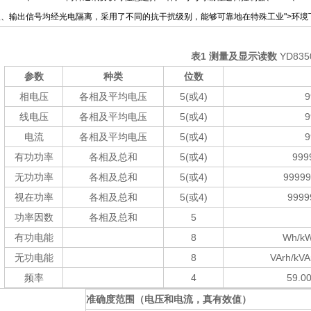
入、输出信号均经光电隔离，采用了不同的抗干扰级别，能够可靠地在特殊工业
">环境
表
1
测量及显示读数
YD835
参数
种类
位数
相电压
各相及平均电压
5(或
4)
9
线电压
各相及平均电压
5(或
4)
9
电流
各相及平均电压
5(或
4)
9
有功功率
各相及总和
5(或
4)
999
无功功率
各相及总和
5(或
4)
99999
视在功率
各相及总和
5(或
4)
9999
功率因数
各相及总和
5
有功电能
8
Wh/k
无功电能
8
VArh/kV
频率
4
59.0
准确度范围（电压和电流，真有效值）