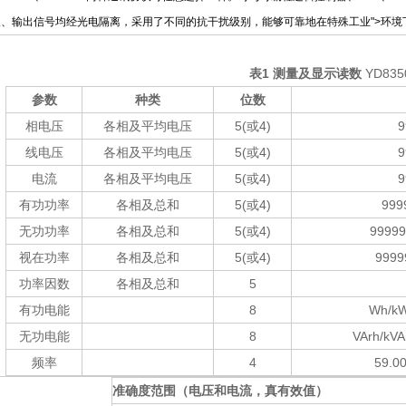
入、输出信号均经光电隔离，采用了不同的抗干扰级别，能够可靠地在特殊工业
">环境
表
1
测量及显示读数
YD835
参数
种类
位数
相电压
各相及平均电压
5(或
4)
9
线电压
各相及平均电压
5(或
4)
9
电流
各相及平均电压
5(或
4)
9
有功功率
各相及总和
5(或
4)
999
无功功率
各相及总和
5(或
4)
99999
视在功率
各相及总和
5(或
4)
9999
功率因数
各相及总和
5
有功电能
8
Wh/k
无功电能
8
VArh/kV
频率
4
59.0
准确度范围（电压和电流，真有效值）