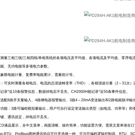
测量三相三线/三相四线/单相系统的各项电压及平均值、各项电流及平均值、零序电
电能、无功电能等多项电力参数。
四象限电能计量、复费率电能累计、需量统计等。
：可实时测量各相电压、电流的总谐波畸变率（THD），各相谐波分量（2～31次
记录*近10条报警信息，数据掉电后不丢失。CH2000H能记录*近50条事件信息。
选配8路开关量输入、4路继电器报警输出、3路4～20mA变送输出和2路电能脉冲输
出功能：3路可编程模拟量输出，用户可自行设定变送输出类型（如电流、功率等）和
按键、通讯设定，掉电后不丢失。
CD液晶显示，全中文菜单，画面清晰、操作简单，功能设置方便。需英文菜单请在订
us-RTU、Profibus两种通讯协议可任意选择一种。可与可编程逻辑控制器、RTU