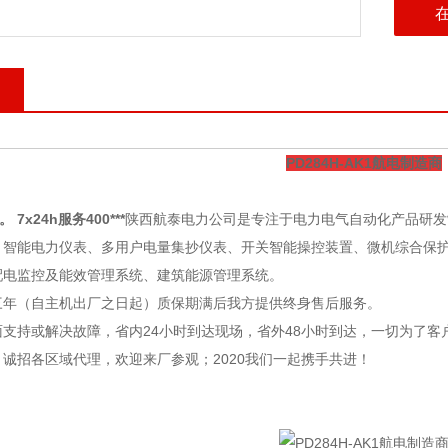
PD284H-AK1航电制造商
。 7x24h服务400***
陕西航泰电力公司
是专注于电力电气自动化产品研发
：智能电力仪表、多用户电量集抄仪表、开关智能操控装置、微机综合保
配电监控及能效管理系统、建筑能源管理系统。
三年（自主机出厂之日起）质保期满后我方提供终身售后服务。
支持或解决故障，省内24小时到达现场，省外48小时到达，一切为了客
诚招各区域代理，欢迎来厂参观；2020我们一起携手共进！