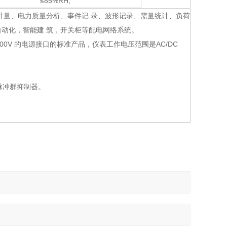
≤85%RH,
计量、电力质量分析、事件记 录、波形记录、需量统计、负荷
动化，智能建 筑，开关柜等配电网络系统。
200V 的电源接口的标准产品，仪表工作电压范围是AC/DC
脉冲群抑制器。