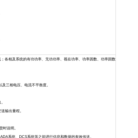
流；各相及系统的有功功率、无功功率、视在功率、功率因数、功率因数
）以及三相电压、电流不平衡度。
出。
变送输出量程。
货时说明。
、SCADA系统、DCS系统等之间进行信息和数据的有效传送。