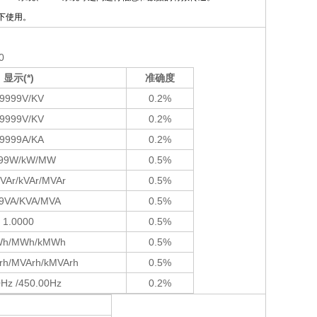
下使用。
0
显示
(*)
准确度
9999V/KV
0.2%
9999V/KV
0.2%
9999A/KA
0.2%
99W/kW/MW
0.5%
VAr/kVAr/MVAr
0.5%
9VA/KVA/MVA
0.5%
1.0000
0.5%
Wh/MWh/kMWh
0.5%
Arh/MVArh/kMVArh
0.5%
0Hz /450.00Hz
0.2%