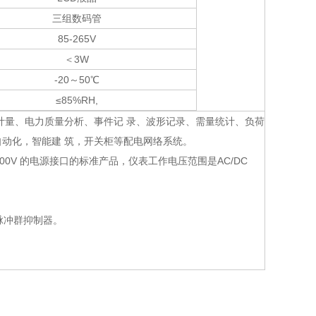
三组数码管
85-265V
＜
3W
-20～
50℃
≤85%RH,
计量、电力质量分析、事件记 录、波形记录、需量统计、负荷
动化，智能建 筑，开关柜等配电网络系统。
200V 的电源接口的标准产品，仪表工作电压范围是AC/DC
脉冲群抑制器。