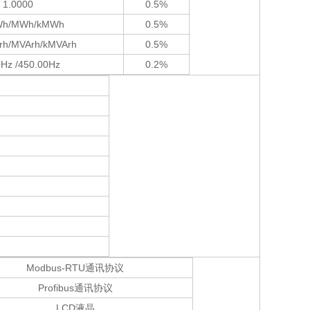
1.0000
0.5%
Wh/MWh/kMWh
0.5%
Arh/MVArh/kMVArh
0.5%
0Hz /450.00Hz
0.2%
Modbus-RTU通讯协议
Profibus通讯协议
LCD液晶