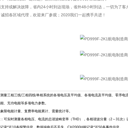
支持或解决故障，省内24小时到达现场，省外48小时到达，一切为了客
诚招各区域代理，欢迎来厂参观；2020我们一起携手共进！
测量三相三线/三相四线/单相系统的各项电压及平均值、各项电流及平均值、零序电
电能、无功电能等多项电力参数。
四象限电能计量、复费率电能累计、需量统计等。
：可实时测量各相电压、电流的总谐波畸变率（THD），各相谐波分量（2～31次
记录*近10条报警信息，数据掉电后不丢失。CH2000H能记录*近50条事件信息。