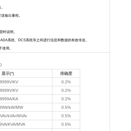
出。
变送输出量程。
货时说明。
、SCADA系统、DCS系统等之间进行信息和数据的有效传送。
下使用。
0
显示
(*)
准确度
9999V/KV
0.2%
9999V/KV
0.2%
9999A/KA
0.2%
99W/kW/MW
0.5%
VAr/kVAr/MVAr
0.5%
9VA/KVA/MVA
0.5%