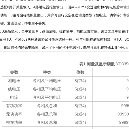
选配8路开关量输入、4路继电器报警输出、3路4～20mA变送输出和2路电能脉冲输
出功能：3路可编程模拟量输出，用户可自行设定变送输出类型（如电流、功率等）和
按键、通讯设定，掉电后不丢失。
CD液晶显示，全中文菜单，画面清晰、操作简单，功能设置方便。需英文菜单请在订
us-RTU、Profibus两种通讯协议可任意选择一种。可与可编程逻辑控制器、RTU
入、输出信号均经光电隔离，采用了不同的抗干扰级别，能够可靠地在特殊工业
">环境
表
1
测量及显示读数
YD835
参数
种类
位数
相电压
各相及平均电压
5(或
4)
9
线电压
各相及平均电压
5(或
4)
9
电流
各相及平均电压
5(或
4)
9
有功功率
各相及总和
5(或
4)
999
无功功率
各相及总和
5(或
4)
99999
视在功率
各相及总和
5(或
4)
9999