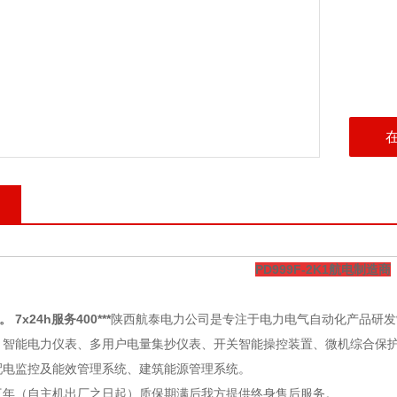
PD999F-2K1航电制造商
。 7x24h服务400***
陕西航泰电力公司
是专注于电力电气自动化产品研发
：智能电力仪表、多用户电量集抄仪表、开关智能操控装置、微机综合保
配电监控及能效管理系统、建筑能源管理系统。
三年（自主机出厂之日起）质保期满后我方提供终身售后服务。