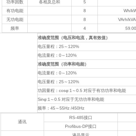
功率因数
各相及总和
5
有功电能
8
Wh/k
无功电能
8
VArh/kV
频率
4
59.0
准确度范围（电压和电流，真有效值）
电压量程：
25～120%
电流量程：
0～120%
准确度范围（功率和电能）
电流量程：
0～120%
电压量程：
25～120%
功因量程：
cosφ:1～0.5 对应于有功功率和电能
Sinφ:1～
0.5 对应于无功功率和电能
频率：
45～55Hz /450Hz
RS-485接口
通讯
Profibus-DP接口
液晶显示