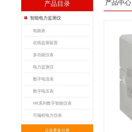
产品中心
产品目录
智能电力监测仪
电能表
在线监测装置
多功能仪表
电力监测仪
数字电流表
数字电压表
HK系列数字智能仪表
可编程电力仪表
点击更多分类