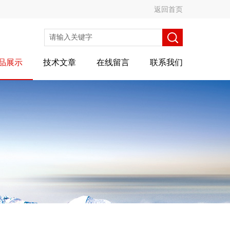
返回首页
品展示
技术文章
在线留言
联系我们