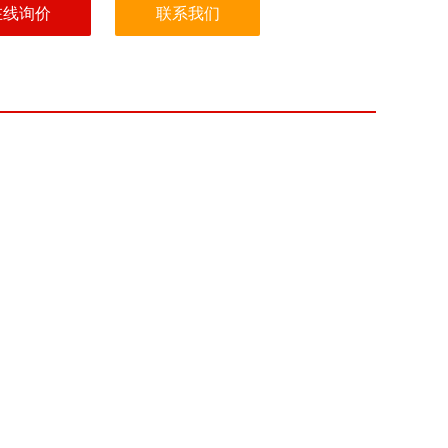
在线询价
联系我们