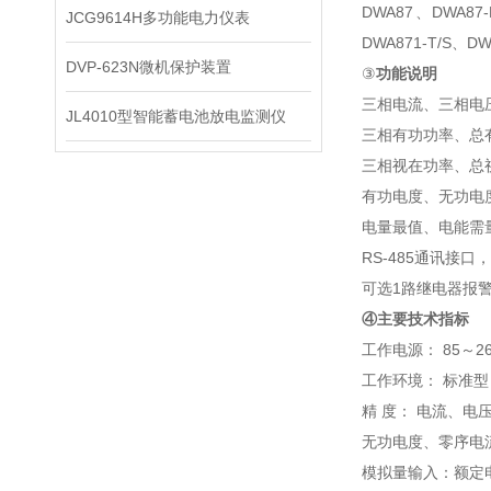
DWA87、DWA87-
JCG9614H​多功能电力仪表
DWA871-T/S、D
DVP-623N微机保护装置
③
功能说明
三相电流、三相电
JL4010型智能蓄电池放电监测仪
三相有功功率、总
三相视在功率、总
有功电度、无功电
电量最值、电能需
RS-485通讯接口，
可选
1路继电器报
④主要技术指标
工作电源：
85～26
工作环境：
标准型
精
度：
电流、电
无功电度、零序电
模拟量输入：额定