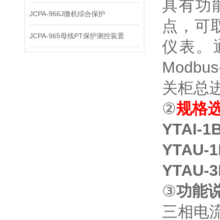
具有功
JCPA-966J微机综合保护
点，可
JCPA-965母线PT保护测控装置
仪表。
Modb
关柜总
②
规格
YTAI-
YTAU-
YTAU-3
③
功能
三相电