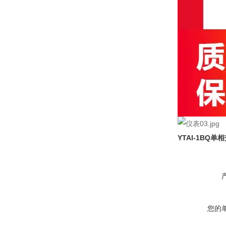
YTAI-1BQ
单相
您的