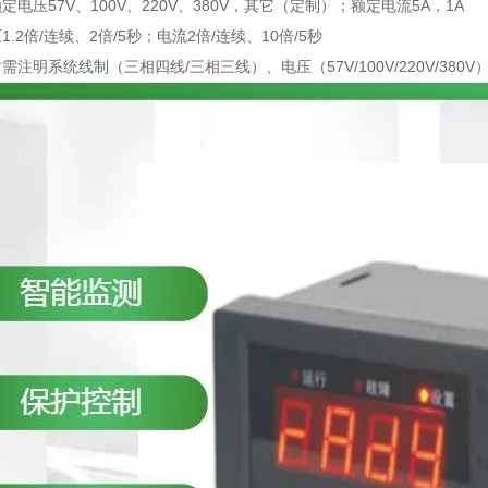
电压57V、100V、220V、380V，其它（定制）；额定电流5A，1A
.2倍/连续、2倍/5秒；电流2倍/连续、10倍/5秒
注明系统线制（三相四线/三相三线）、电压（57V/100V/220V/380V