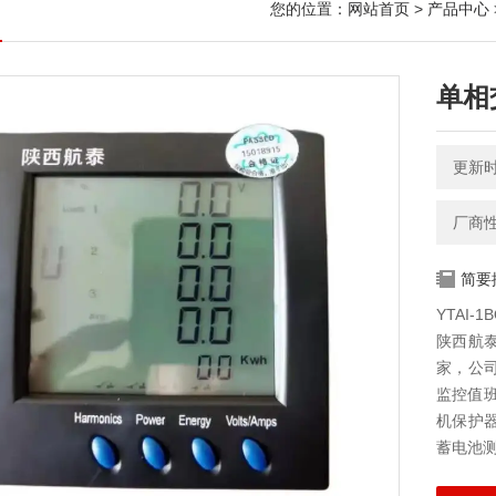
您的位置：
网站首页
>
产品中心
单相
更新时间
厂商
简要
YTAI-
陕西航
家，公
监控值
机保护
蓄电池