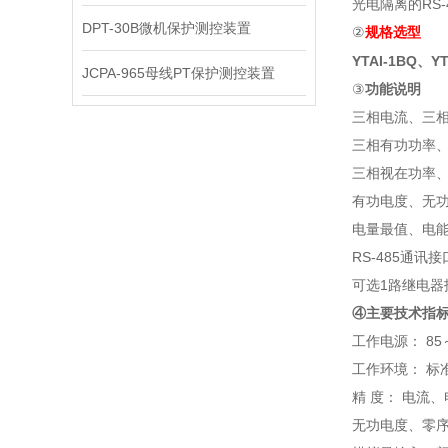
光电隔离的RS
DPT-30B微机保护测控装置
②
规格选型
YTAI-1BQ、Y
JCPA-965母线PT保护测控装置
③
功能说明
三相电流、三
三相有功功率
三相视在功率
有功电度、无
电量最值、电
RS-485通讯接
可选1路继电器
④主要技术指
工作电源： 85～
工作环境： 标准
精 度： 电流
无功电度、零序电