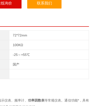
在线询价
联系我们
72*72mm
100KΩ
-25～+55℃
国产
指示仪表、频率计、
功率因数表
等常规仪表。通信功能*，具有