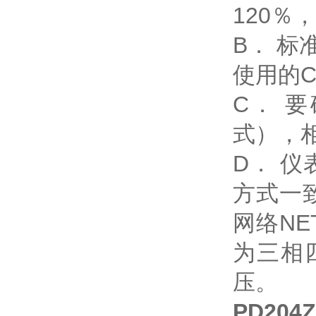
120％
B． 标
使用的
C． 
式），
D． 
方式一
网络N
为三相
压。
PD204Z