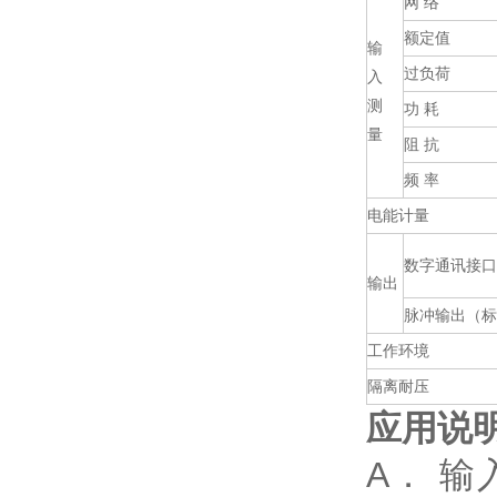
网 络
额定值
输
过负荷
入
测
功 耗
量
阻 抗
频 率
电能计量
数字通讯接口
输出
脉冲输出（标
工作环境
隔离耐压
应用说
A． 输