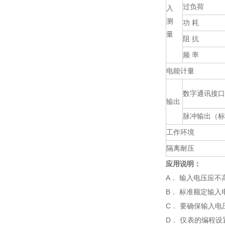
过负荷
入
测
功 耗
量
阻 抗
频 率
电能计量
数字通讯接口
输出
脉冲输出（标
工作环境
隔离耐压
应用说明：
A． 输入电压应不
B． 标准额定输入
C． 要确保输入
D． 仪表的编程