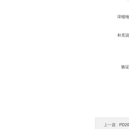
详细
补充
验
上一篇 :
PD2