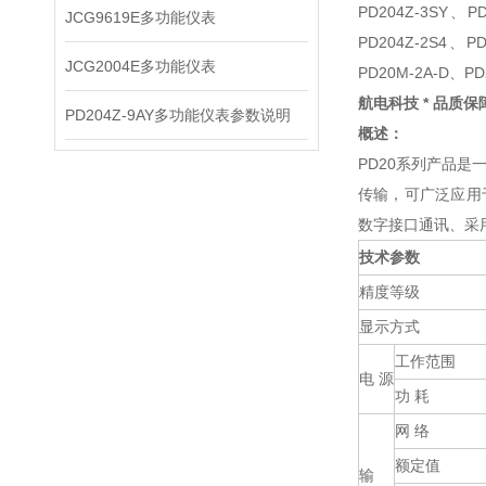
PD204Z-3SY、P
JCG9619E多功能仪表
PD204Z-2S4、P
JCG2004E多功能仪表
PD20M-2A-D、PD
航电科技 * 品质
PD204Z-9AY多功能仪表参数说明
概述：
PD20系列产品
传输，可广泛应用
数字接口通讯、采用
技术参数
精度等级
显示方式
工作范围
电 源
功 耗
网 络
额定值
输