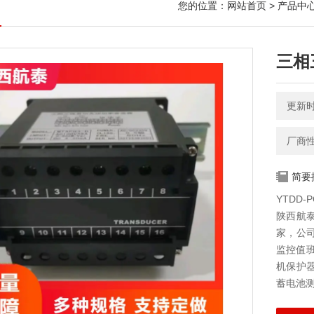
您的位置：
网站首页
>
产品中
三相
更新时间
厂商
简要
YTDD
陕西航
家，公
监控值
机保护
蓄电池