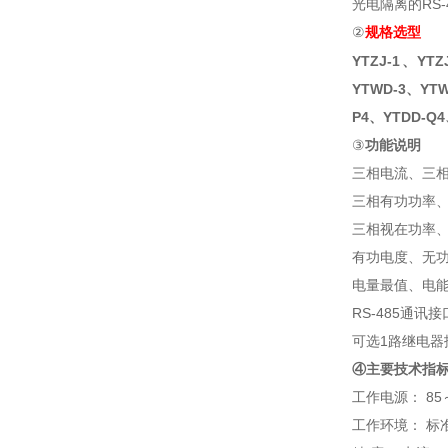
光电隔离的RS
②
规格选型
YTZJ-1、YT
YTWD-3、YTW
P4、YTDD-Q4
③
功能说明
三相电流、三
三相有功功率
三相视在功率
有功电度、无
电量最值、电
RS-485通讯接
可选1路继电器
④主要技术指
工作电源： 85～
工作环境： 标准