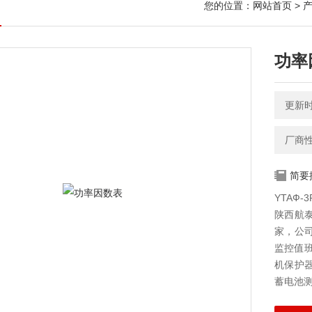
您的位置：
网站首页
>
功率
更新时间
厂商
简要
YTAФ-
陕西航
家，公
监控值
机保护
蓄电池