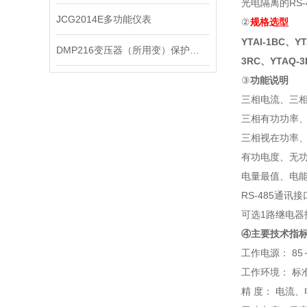
光电隔离的RS
JCG2014E多功能仪表
②
规格选型
YTAI-1BC、Y
DMP216变压器（所用变）保护装置
3RC、YTAQ-3
③
功能说明
三相电流、三
三相有功功率
三相视在功率
有功电度、无
电量最值、电
RS-485通讯接
可选1路继电器
④主要技术指
工作电源： 85～
工作环境： 标准
精 度： 电流