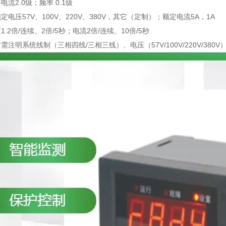
流2.0级；频率 0.1级
电压57V、100V、220V、380V，其它（定制）；额定电流5A，1A
.2倍/连续、2倍/5秒；电流2倍/连续、10倍/5秒
注明系统线制（三相四线/三相三线）、电压（57V/100V/220V/380V