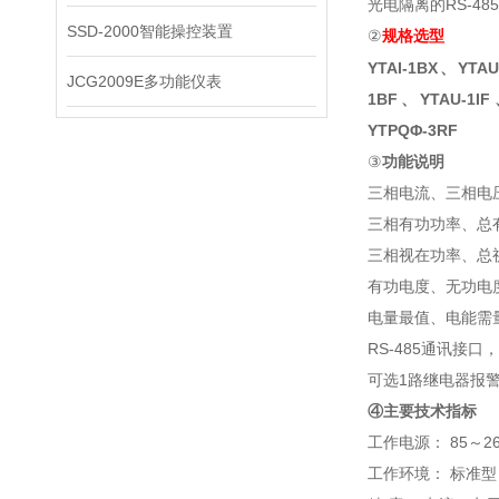
光电隔离的RS-4
SSD-2000智能操控装置
②
规格选型
YTAI-1BX、YTAU
JCG2009E多功能仪表
1BF、YTAU-1IF
YTPQΦ-3RF
③
功能说明
三相电流、三相电
三相有功功率、总
三相视在功率、总
有功电度、无功电
电量最值、电能需
RS-485通讯接口，
可选1路继电器报
④主要技术指标
工作电源： 85～265
工作环境： 标准型：